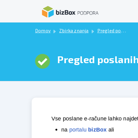
Preskoči na glavno vsebino
Domov
Zbirka znanja
Pregled poslanih e-računov
Pregled poslani
Vse poslane e-račune lahko najde
na 
portalu 
bizBox
 ali