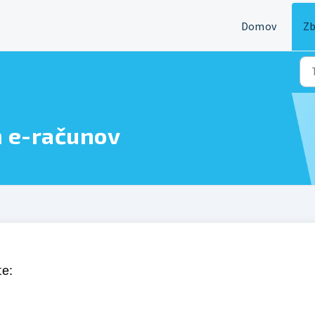
Domov
Zb
h e-računov
te: