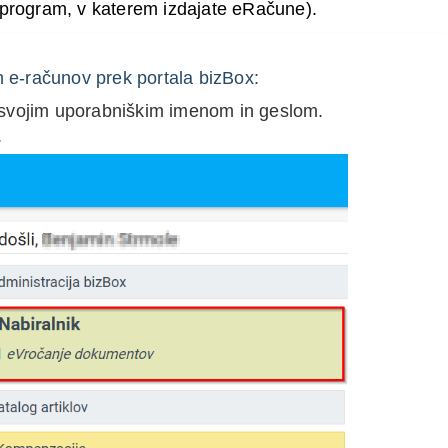
(program, v katerem izdajate eRačune).
h e-računov prek portala bizBox:
svojim uporabniškim imenom in geslom.
.