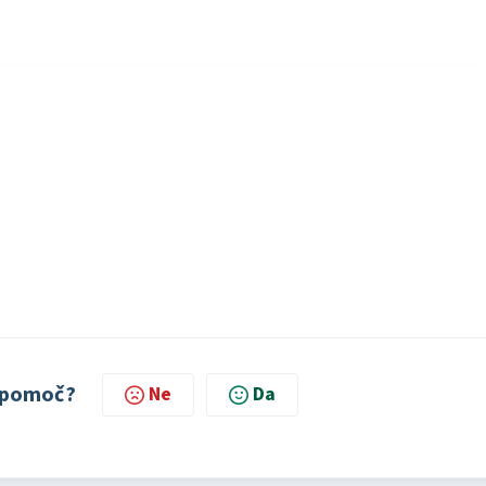
 v pomoč?
Ne
Da