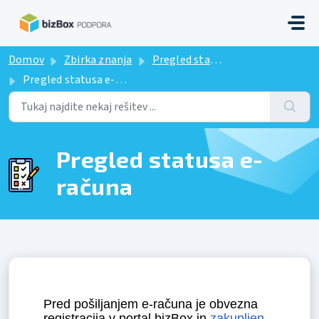
Preskoči na glavno vsebino
Domov
Zbirka znanja
Pregled statusa e-računa
Pregled statusa e-računa
Pregled statusa e-
računa
Pred pošiljanjem e-računa je obvezna
registracija v portal bizBox in
zakupljen