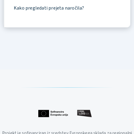
Kako pregledati prejeta naročila?
Projekt je sofinanciran iz sredstev Evropskega sklada za regionalni