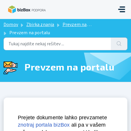
Preskoči na glavno vsebino
Domov
Zbirka znanja
Prevzem na portalu
Prevzem na portalu
Prevzem na portalu
Prejete dokumente lahko prevzamete
znotraj portala bizBox
ali pa v vašem