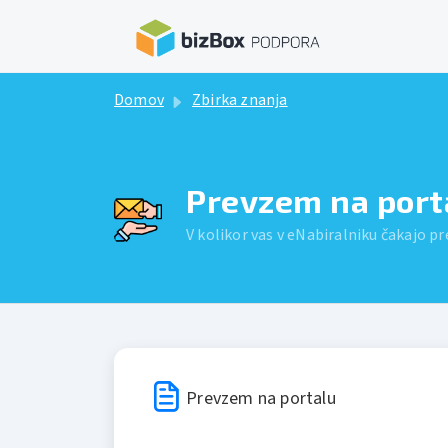
Preskoči na glavno vsebino
Domov
Zbirka znanja
Prevzem na port
V kolikor vas v eNabiralniku čakajo pr
Prevzem na portalu