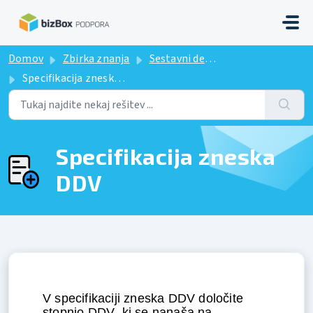
Preskoči na glavno vsebino
Domov
Zbirka znanja
Sestavni deli e-računa
Specifikacija zneska DDV
Specifikacija zneska
DDV
V specifikaciji zneska DDV določite 
stopnjo DDV, ki se nanaša na 