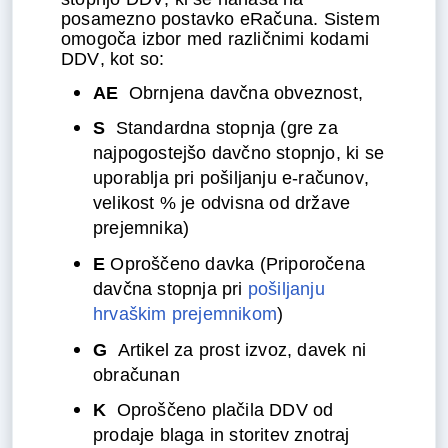
posamezno postavko eRačuna. Sistem 
omogoča izbor med različnimi kodami 
DDV, kot so:
AE
  Obrnjena davčna obveznost,
S
  Standardna stopnja (gre za 
najpogostejšo davčno stopnjo, ki se 
uporablja pri pošiljanju e-računov, 
velikost % je odvisna od države 
prejemnika)
E
 Oproščeno davka (Priporočena 
davčna stopnja pri 
pošiljanju 
hrvaškim prejemnikom
)
G
  Artikel za prost izvoz, davek ni 
obračunan
K
  Oproščeno plačila DDV od 
prodaje blaga in storitev znotraj 