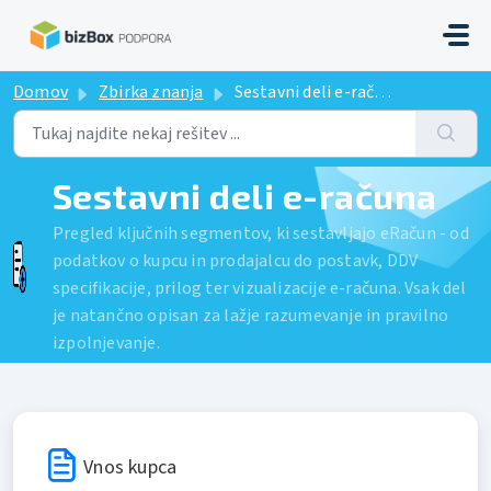
Preskoči na glavno vsebino
Domov
Zbirka znanja
Sestavni deli e-računa
Sestavni deli e-računa
Pregled ključnih segmentov, ki sestavljajo eRačun - od
podatkov o kupcu in prodajalcu do postavk, DDV
specifikacije, prilog ter vizualizacije e-računa. Vsak del
je natančno opisan za lažje razumevanje in pravilno
izpolnjevanje.
Vnos kupca