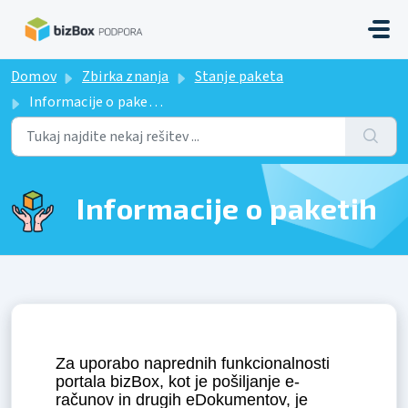
Preskoči na glavno vsebino
Domov
Zbirka znanja
Stanje paketa
Informacije o paketih
Informacije o paketih
Za uporabo naprednih funkcionalnosti 
portala bizBox, kot je pošiljanje e-
računov in drugih eDokumentov, je 