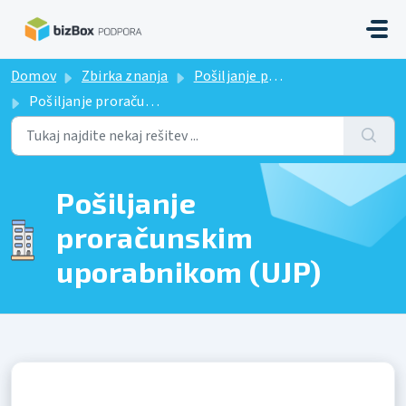
Preskoči na glavno vsebino
Domov
Zbirka znanja
Pošiljanje proračunskim uporabnikom (UJP)
Pošiljanje proračunskim uporabnikom (UJP)
Pošiljanje
proračunskim
uporabnikom (UJP)