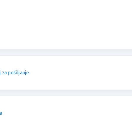
 za pošiljanje
a