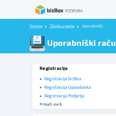
Preskoči na glavno vsebino
Domov
Zbirka znanja
Uporabniški račun
Uporabniški rač
Registracija
Registracija bizBox
Registracija Uporabnika
Registracija Podjetja
Prikaži vse 6