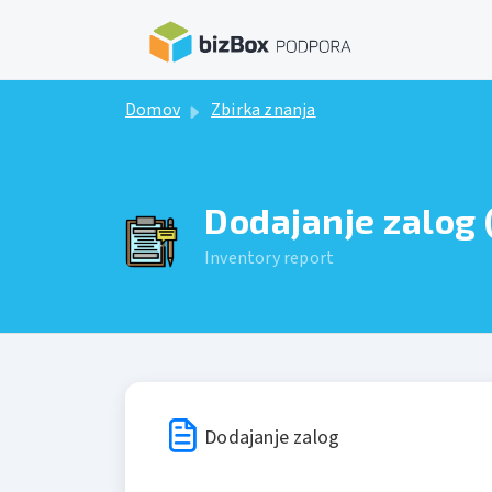
Preskoči na glavno vsebino
Domov
Zbirka znanja
Dodajanje zalog
Inventory report
Dodajanje zalog