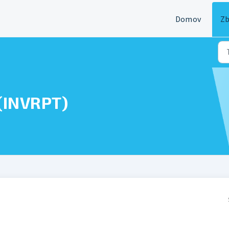
Domov
Zb
 (INVRPT)