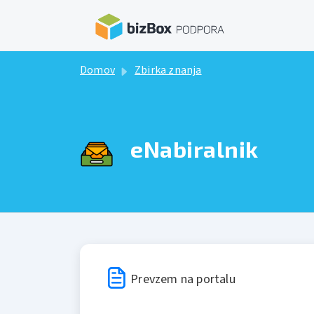
Preskoči na glavno vsebino
Domov
Zbirka znanja
eNabiralnik
Prevzem na portalu