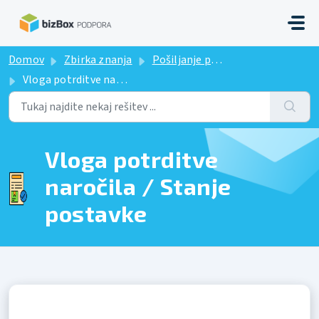
Preskoči na glavno vsebino
Domov
Zbirka znanja
Pošiljanje potrditve naročila (ORDRSP)
Vloga potrditve naročila / Stanje postavke
Vloga potrditve
naročila / Stanje
postavke