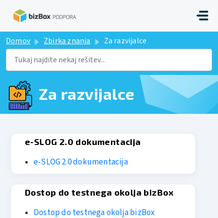
Preskoči na glavno vsebino
Domov
Zbirka znanja
Za razvijalce
Za razvijalce
e-SLOG 2.0 dokumentacija
e-SLOG 2.0 dokumentacija
Dostop do testnega okolja bizBox
Dostop do testnega okolja bizBox